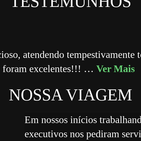
TESTEMUNHOS
ioso, atendendo tempestivamente to
os foram excelentes!!! …
Ver Mais
NOSSA VIAGEM
Em nossos inícios trabalhan
executivos nos pediram servi