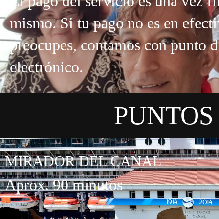
El pago del servicio es una vez fi
mismo. Si tu pago no es en efecti
preocupes, contamos con punto d
electrónico.
PUNTOS 
MIRADOR DEL CANAL
Aprox. 90 minutos