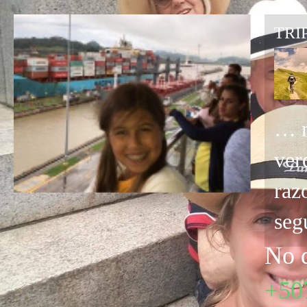
TRIP
… m
ver
raz
seg
No d
+50