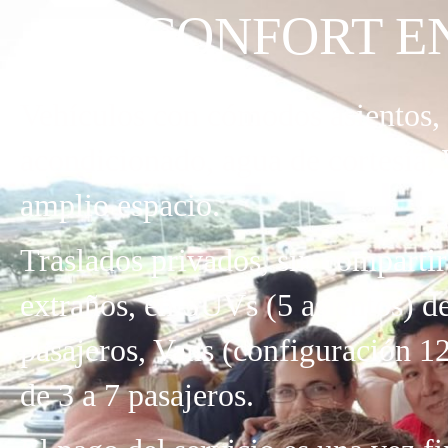
CONFORT E
Vehículos con cómodos asientos, 
acondicionado, agua de cortesía,
amplio espacio.
Traslados privados, sin comparti
extraños, en SUVs (5 asientos) de
pasajeros, Vans (configuración 12
de 3 a 7 pasajeros.